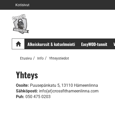
Kotisivut
Alkeiskurssit & katselmointi
EasyWOD-tunnit
V
Etusivu
Info
Yhteystiedot
Yhteys
Osoite:
Puusepänkatu 5, 13110 Hämeenlinna
Sähköposti:
info(at)crossfithameenlinna.com
Puh:
050 475 0203