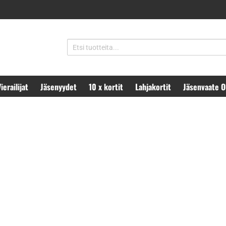
ierailijat
Jäsenyydet
10 x kortit
Lahjakortit
Jäsenvaate 