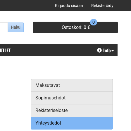
Kirjaudu sisään
Rekisteröidy
0
Ostoskori:
0 €
Haku
OUTLET
Info
Maksutavat
Sopimusehdot
Rekisteriseloste
Yhteystiedot