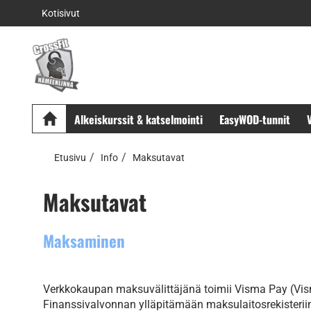
Kotisivut
Alkeiskurssit & katselmointi
EasyWOD-tunnit
V
Etusivu
Info
Maksutavat
Maksutavat
Maksaminen
Verkkokaupan maksuvälittäjänä toimii Visma Pay (Vism
Finanssivalvonnan ylläpitämään maksulaitosrekisteriin