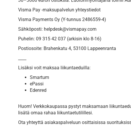
30–3000 euron ostoksia. Luotonmyöntäjänä toimii Aura
Visma Pay -maksupalvelun yhteystiedot
Visma Payments Oy (Y-tunnus 2486559-4)
Sähköposti: helpdesk@vismapay.com
Puhelin: 09 315 42 037 (arkisin klo 8-16)
Postiosoite: Brahenkatu 4, 53100 Lappeenranta
____
Lisäksi voit maksaa liikuntaeduilla:
Smartum
ePassi
Edenred
Huom! Verkkokaupassa pystyt maksamaan liikuntaeduil
lisätä omaa rahaa liikuntaetutilillesi.
Ota yhteyttä asiakaspalveluun osittaisissa suorituksiss