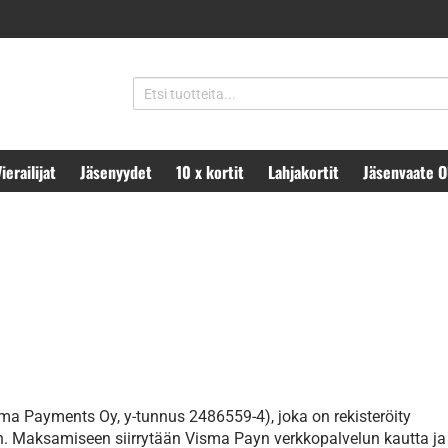
ierailijat
Jäsenyydet
10 x kortit
Lahjakortit
Jäsenvaate 
a Payments Oy, y-tunnus 2486559-4), joka on rekisteröity
. Maksamiseen siirrytään Visma Payn verkkopalvelun kautta ja ti