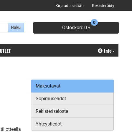
Kirjaudu sisään
Rekisteröidy
0
Ostoskori:
0 €
Haku
OUTLET
Info
Maksutavat
Sopimusehdot
Rekisteriseloste
Yhteystiedot
liotteella