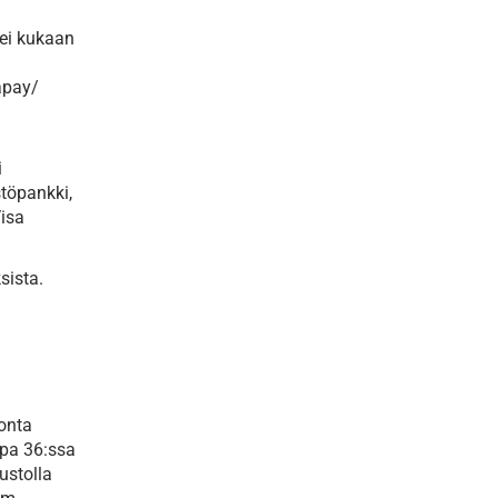
tei kukaan
apay/
i
töpankki,
Visa
sista.
tonta
opa 36:ssa
ustolla