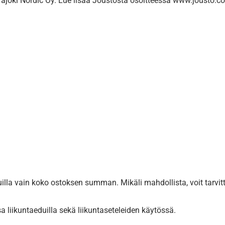
joki Nordic Oy. Lue lisää Joustosta osoitteessa www.jousto.c
la vain koko ostoksen summan. Mikäli mahdollista, voit tarvit
a liikuntaeduilla sekä liikuntaseteleiden käytössä.