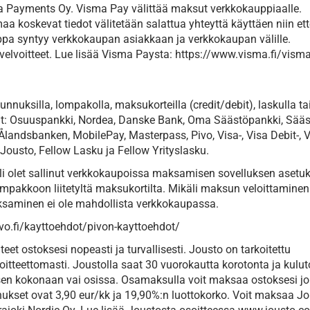
a Payments Oy. Visma Pay välittää maksut verkkokauppiaalle.
a koskevat tiedot välitetään salattua yhteyttä käyttäen niin et
pa syntyy verkkokaupan asiakkaan ja verkkokaupan välille.
 velvoitteet. Lue lisää Visma Paysta: https://www.visma.fi/vism
nuksilla, lompakolla, maksukorteilla (credit/debit), laskulla ta
t: Osuuspankki, Nordea, Danske Bank, Oma Säästöpankki, Sääs
Ålandsbanken, MobilePay, Masterpass, Pivo, Visa-, Visa Debit-, 
 Jousto, Fellow Lasku ja Fellow Yrityslasku.
 olet sallinut verkkokaupoissa maksamisen sovelluksen asetuk
mpakkoon liitetyltä maksukortilta. Mikäli maksun veloittaminen
saminen ei ole mahdollista verkkokaupassa.
pivo.fi/kayttoehdot/pivon-kayttoehdot/
et ostoksesi nopeasti ja turvallisesti. Jousto on tarkoitettu
moitteettomasti. Joustolla saat 30 vuorokautta korotonta ja kulu
en kokonaan vai osissa. Osamaksulla voit maksaa ostoksesi j
kset ovat 3,90 eur/kk ja 19,90%:n luottokorko. Voit maksaa Jo