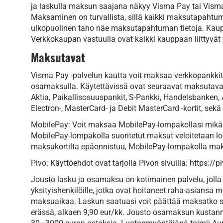
ja laskulla maksun saajana näkyy Visma Pay tai Vism
Maksaminen on turvallista, sillä kaikki maksutapahtuma
ulkopuolinen taho näe maksutapahtuman tietoja. Kaup
Verkkokaupan vastuulla ovat kaikki kauppaan liittyvät
Maksutavat
Visma Pay -palvelun kautta voit maksaa verkkopankkitun
osamaksulla. Käytettävissä ovat seuraavat maksutava
Aktia, Paikallisosuuspankit, S-Pankki, Handelsbanken, 
Electron-, MasterCard- ja Debit MasterCard -kortit, sekä
MobilePay: Voit maksaa MobilePay-lompakollasi mikäli
MobilePay-lompakolla suoritetut maksut veloitetaan lo
maksukortilta epäonnistuu, MobilePay-lompakolla mak
Pivo: Käyttöehdot ovat tarjolla Pivon sivuilla: https://
Jousto lasku ja osamaksu on kotimainen palvelu, jolla te
yksityishenkilöille, jotka ovat hoitaneet raha-asiansa 
maksuaikaa. Laskun saatuasi voit päättää maksatko s
erässä, alkaen 9,90 eur/kk. Jousto osamaksun kustannu