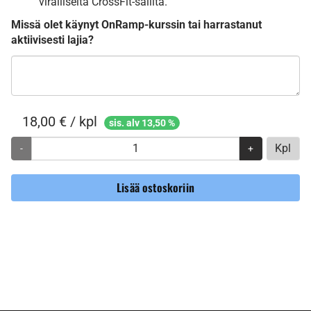
viralliselta CrossFit-salilta.
Missä olet käynyt OnRamp-kurssin tai harrastanut
aktiivisesti lajia?
18,00 € / kpl
sis. alv 13,50 %
Kpl
-
+
Lisää ostoskoriin