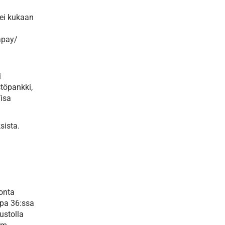
tei kukaan
apay/
i
töpankki,
Visa
sista.
tonta
opa 36:ssa
ustolla