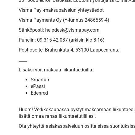
30–3000 euron ostoksia. Luotonmyöntäjänä toimii Aura
Visma Pay -maksupalvelun yhteystiedot
Visma Payments Oy (Y-tunnus 2486559-4)
Sähköposti: helpdesk@vismapay.com
Puhelin: 09 315 42 037 (arkisin klo 8-16)
Postiosoite: Brahenkatu 4, 53100 Lappeenranta
____
Lisäksi voit maksaa liikuntaeduilla:
Smartum
ePassi
Edenred
Huom! Verkkokaupassa pystyt maksamaan liikuntaeduil
lisätä omaa rahaa liikuntaetutilillesi.
Ota yhteyttä asiakaspalveluun osittaisissa suorituksiss