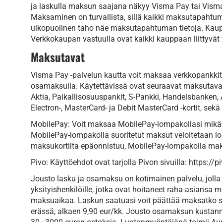
ja laskulla maksun saajana näkyy Visma Pay tai Vism
Maksaminen on turvallista, sillä kaikki maksutapahtuma
ulkopuolinen taho näe maksutapahtuman tietoja. Kaup
Verkkokaupan vastuulla ovat kaikki kauppaan liittyvät
Maksutavat
Visma Pay -palvelun kautta voit maksaa verkkopankkitun
osamaksulla. Käytettävissä ovat seuraavat maksutava
Aktia, Paikallisosuuspankit, S-Pankki, Handelsbanken, 
Electron-, MasterCard- ja Debit MasterCard -kortit, sekä
MobilePay: Voit maksaa MobilePay-lompakollasi mikäli
MobilePay-lompakolla suoritetut maksut veloitetaan lo
maksukortilta epäonnistuu, MobilePay-lompakolla mak
Pivo: Käyttöehdot ovat tarjolla Pivon sivuilla: https://
Jousto lasku ja osamaksu on kotimainen palvelu, jolla te
yksityishenkilöille, jotka ovat hoitaneet raha-asiansa 
maksuaikaa. Laskun saatuasi voit päättää maksatko s
erässä, alkaen 9,90 eur/kk. Jousto osamaksun kustannu