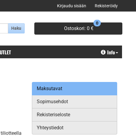
Kirjaudu sisään
Rekisteröidy
0
Ostoskori:
0 €
Haku
OUTLET
Info
Maksutavat
Sopimusehdot
Rekisteriseloste
Yhteystiedot
liotteella