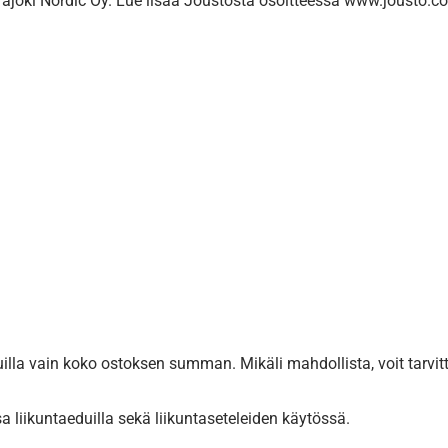
joki Nordic Oy. Lue lisää Joustosta osoitteessa www.jousto.c
la vain koko ostoksen summan. Mikäli mahdollista, voit tarvit
a liikuntaeduilla sekä liikuntaseteleiden käytössä.