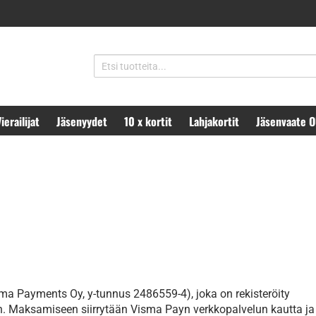
ierailijat
Jäsenyydet
10 x kortit
Lahjakortit
Jäsenvaate 
a Payments Oy, y-tunnus 2486559-4), joka on rekisteröity
. Maksamiseen siirrytään Visma Payn verkkopalvelun kautta ja ti