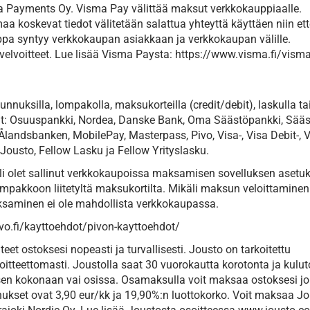
a Payments Oy. Visma Pay välittää maksut verkkokauppiaalle.
a koskevat tiedot välitetään salattua yhteyttä käyttäen niin et
pa syntyy verkkokaupan asiakkaan ja verkkokaupan välille.
 velvoitteet. Lue lisää Visma Paysta: https://www.visma.fi/vism
nuksilla, lompakolla, maksukorteilla (credit/debit), laskulla ta
t: Osuuspankki, Nordea, Danske Bank, Oma Säästöpankki, Sääs
Ålandsbanken, MobilePay, Masterpass, Pivo, Visa-, Visa Debit-, 
 Jousto, Fellow Lasku ja Fellow Yrityslasku.
 olet sallinut verkkokaupoissa maksamisen sovelluksen asetuk
mpakkoon liitetyltä maksukortilta. Mikäli maksun veloittaminen
saminen ei ole mahdollista verkkokaupassa.
pivo.fi/kayttoehdot/pivon-kayttoehdot/
et ostoksesi nopeasti ja turvallisesti. Jousto on tarkoitettu
moitteettomasti. Joustolla saat 30 vuorokautta korotonta ja kulu
en kokonaan vai osissa. Osamaksulla voit maksaa ostoksesi j
kset ovat 3,90 eur/kk ja 19,90%:n luottokorko. Voit maksaa Jo